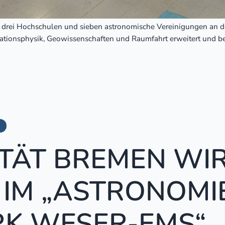
i Hochschulen und sieben astronomische Vereinigungen an der 
itationsphysik, Geowissenschaften und Raumfahrt erweitert und b
ITÄT BREMEN WI
 IM „ASTRONOMI
K WESER-EMS“