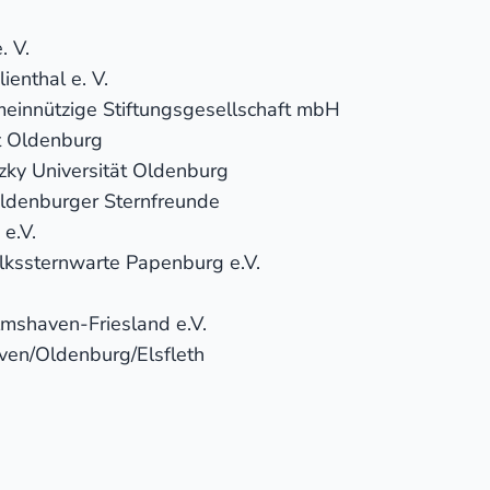
. V.
ienthal e. V.
einnützige Stiftungsgesellschaft mbH
ät Oldenburg
zky Universität Oldenburg
ldenburger Sternfreunde
 e.V.
lkssternwarte Papenburg e.V.
lmshaven-Friesland e.V.
ven/Oldenburg/Elsfleth