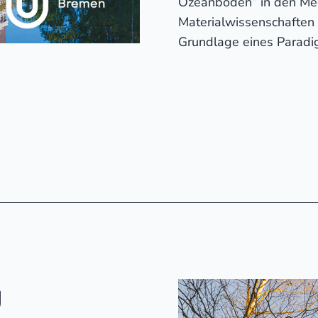
Ozeanboden“ in den Mee
Materialwissenschaften
Grundlage eines Paradig
g