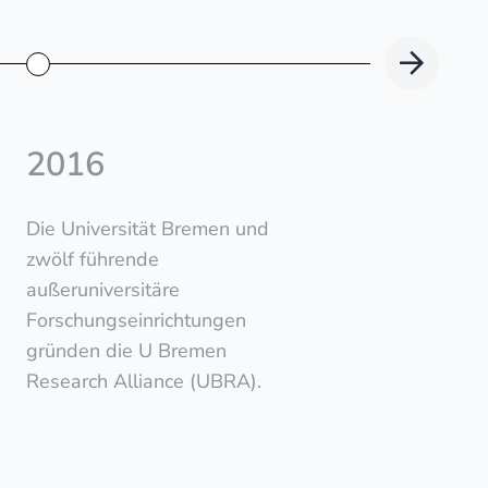
Nächs
2016
© Uni
Die Universität Bremen und
20
zwölf führende
außeruniversitäre
Forschungseinrichtungen
Die U
gründen die U Bremen
Olden
Research Alliance (UBRA).
zunäc
„Euro
gemei
Rijksu