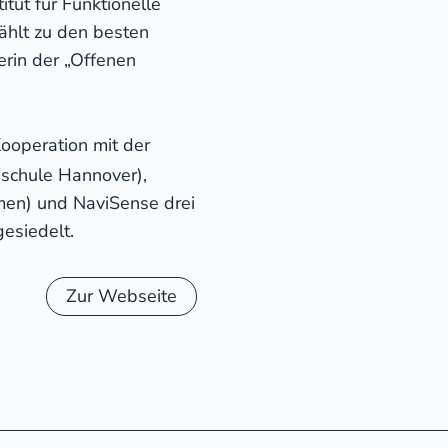
tut für Funktionelle
zählt zu den besten
erin der „Offenen
Kooperation mit der
hschule Hannover),
emen) und NaviSense drei
esiedelt.
Zur Webseite