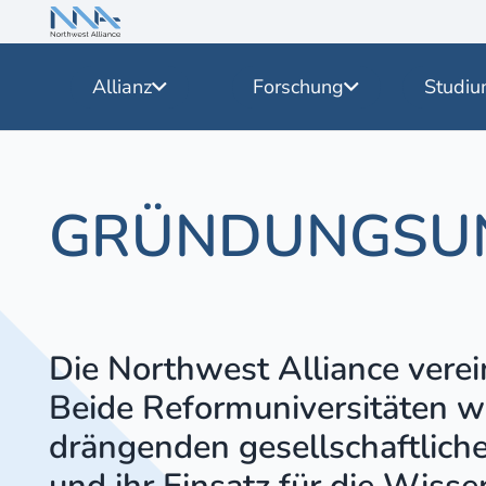
Allianz
Forschung
Studiu
GRÜNDUNGSUN
D
ie Northwest Alliance verei
Beide Reformuniversitäten wi
drängenden gesellschaftliche