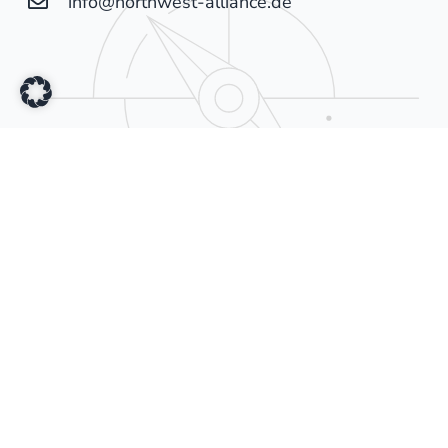
info@northwest-alliance.de
Universität Bremen
Referentin des Rektorats für Exzellenz und
strategische Hochschulentwicklung
Maike Koschorreck
+49 421 218-60018
maike.koschorreck@vw.uni-bremen.de
Hochschulkommunikation und -marketing