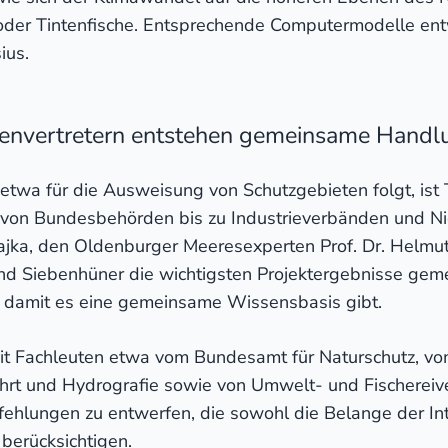
 oder Tintenfische. Entsprechende Computermodelle ent
ius.
ssenvertretern entstehen gemeinsame Han
twa für die Ausweisung von Schutzgebieten folgt, ist
, von Bundesbehörden bis zu Industrieverbänden und Ni
Dajka, den Oldenburger Meeresexperten Prof. Dr. Helmu
d Siebenhüner die wichtigsten Projektergebnisse gem
uf, damit es eine gemeinsame Wissensbasis gibt.
it Fachleuten etwa vom Bundesamt für Naturschutz, v
hrt und Hydrografie sowie von Umwelt- und Fischereive
hlungen zu entwerfen, die sowohl die Belange der In
 berücksichtigen.