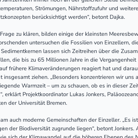
rtemperaturen, Strömungen, Nährstoffzufuhr und weite
zkonzepten berücksichtigt werden“, betont Dajka.
rage zu klären, bilden einige der kleinsten Meeresbe
rschenden untersuchen die Fossilien von Einzellern, d
Sedimentkernen lassen sich Zeitreihen über die Zusa
len, die bis zu 65 Millionen Jahre in die Vergangenhei
auf frühere Klimaveränderungen reagiert hat und darau
t insgesamt ziehen. „Besonders konzentrieren wir uns a
orliegende Warmzeit – um zu schauen, ob es in dieser Ze
en“, erklärt Projektkoordinator Lukas Jonkers, Paläoo
en der Universität Bremen.
am auch moderne Gemeinschaften der Einzeller. „Es ist
en der Biodiversität zugrunde liegen“, betont Jonkers
wie sich der Klimawandel auf die höheren Ebenen des 