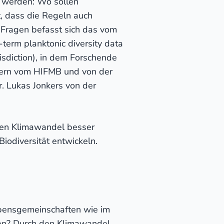
t werden: Wo sollen
, dass die Regeln auch
 Fragen befasst sich das vom
erm planktonic diversity data
isdiction), in dem Forschende
lern vom HIFMB und von der
r. Lukas Jonkers von der
 den Klimawandel besser
iodiversität entwickeln.
ebensgemeinschaften wie im
den? Durch den Klimawandel