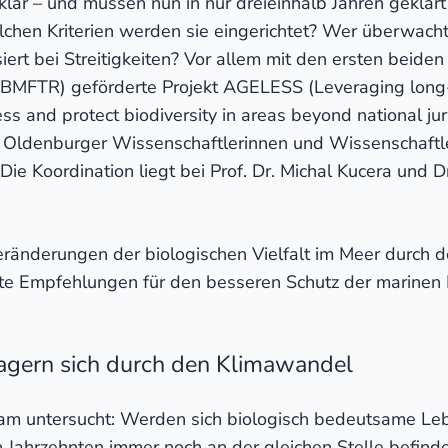
nklar – und müssen nun in nur dreieinhalb Jahren geklär
chen Kriterien werden sie eingerichtet? Wer überwacht
rt bei Streitigkeiten? Vor allem mit den ersten beiden
BMFTR) geförderte Projekt AGELESS (Leveraging long-t
s and protect biodiversity in areas beyond national jur
t Oldenburger Wissenschaftlerinnen und Wissenschaft
ie Koordination liegt bei Prof. Dr. Michal Kucera und D
eränderungen der biologischen Vielfalt im Meer durch
e Empfehlungen für den besseren Schutz der marinen B
agern sich durch den Klimawandel
Team untersucht: Werden sich biologisch bedeutsame L
n Jahrzehnten immer noch an der gleichen Stelle befin