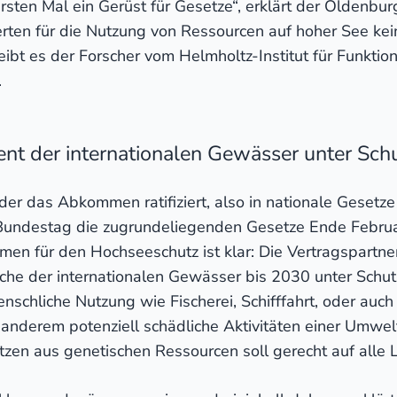
ersten Mal ein Gerüst für Gesetze“, erklärt der Oldenbu
ierten für die Nutzung von Ressourcen auf hoher See kei
ibt es der Forscher vom Helmholtz-Institut für Funktion
.
ent der internationalen Gewässer unter Sch
er das Abkommen ratifiziert, also in nationale Gesetze 
Bundestag die zugrundeliegenden Gesetze Ende Februar
en für den Hochseeschutz ist klar: Die Vertragspartn
äche der internationalen Gewässer bis 2030 unter Schutz
schliche Nutzung wie Fischerei, Schifffahrt, oder auc
 anderem potenziell schädliche Aktivitäten einer Umwel
en aus genetischen Ressourcen soll gerecht auf alle L