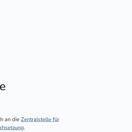
ie
ch an die
Zentralstelle für
rchsetzung
.